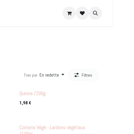
e DIY
Recettes
A propos
En vedette
Trier par:
Filtres
Quinoa /200g
1,98
€
Comete Végé - Lardons végétaux
/100gr