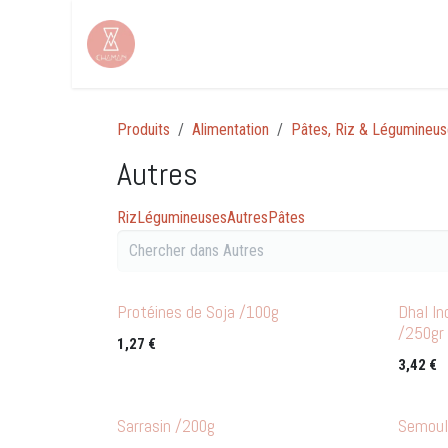
Se rendre au contenu
Produits
Alimentation
Pâtes, Riz & Légumineu
Autres
Riz
Légumineuses
Autres
Pâtes
Protéines de Soja /100g
Dhal In
/250gr
1,27
€
3,42
€
Sarrasin /200g
Semoul