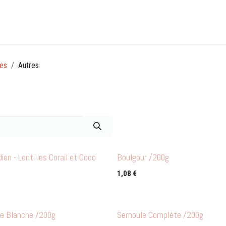
Accueil
CLICK&COLLECT
Événements
Guid
ses
Autres
dien - Lentilles Corail et Coco
Boulgour /200g
1,08
€
e Blanche /200g
Semoule Complète /200g