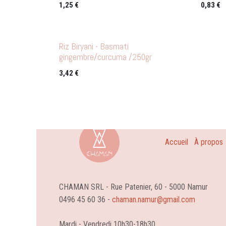
1,25
€
0,83
€
Riz Biryani - Basmati
gingembre/curcuma /250gr
3,42
€
Accueil
À propos
CHAMAN SRL - Rue Patenier, 60 - 5000 Namur
0496 45 60 36 -
chaman.namur@gmail.com
Mardi - Vendredi 10h30-18h30