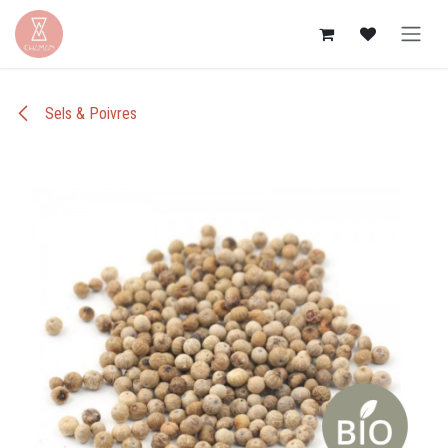
Se rendre au contenu
Sels & Poivres