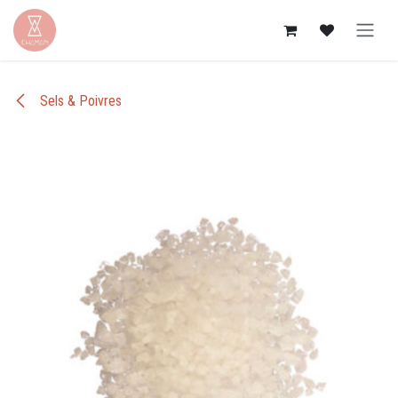
Se rendre au contenu
Sels & Poivres