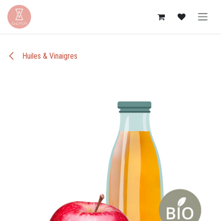
Se rendre au contenu
Huiles & Vinaigres