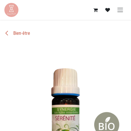
Se rendre au contenu
Bien-être