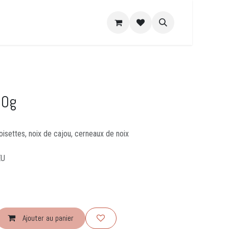
e DIY
Recettes
A propos
00g
oisettes, noix de cajou, cerneaux de noix
EU
Ajouter au panier