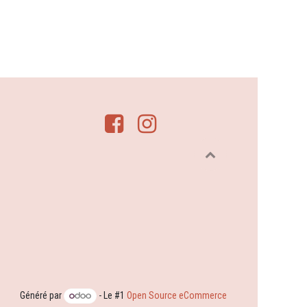
Généré par
- Le #1
Open Source eCommerce