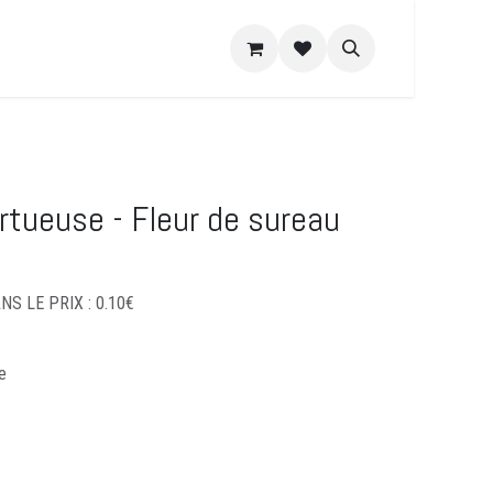
e DIY
Recettes
A propos
rtueuse - Fleur de sureau
S LE PRIX : 0.10€
e