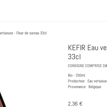
Accueil
CLICK&COLLECT
Événements
Guid
ertueuse - Fleur de sureau 33cl
KEFIR Eau ve
33cl
CONSIGNE COMPRISE DAN
Bio - 330ml
Producteur : Eau vertueus
Provenance : Belgique
2,36
€