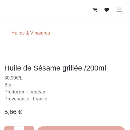
Se rendre au contenu
Huiles & Vinaigres
Huile de Sésame grillée /200ml
30,00€/L
Bio
Producteur : Vigéan
Provenance : France
5,66
€