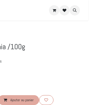
e DIY
Recettes
A propos
hia /100g
es
Ajouter au panier