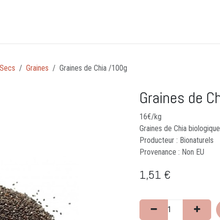
Accueil
CLICK&COLLECT
Événements
Guid
 Secs
Graines
Graines de Chia /100g
Graines de C
16€/kg
Graines de Chia biologiqu
Producteur : Bionaturels
Provenance : Non EU
1,51
€