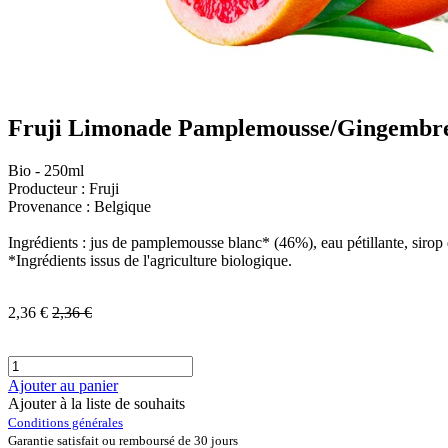
Fruji Limonade Pamplemousse/Gingembr
Bio - 250ml
Producteur : Fruji
Provenance : Belgique
Ingrédients : jus de pamplemousse blanc* (46%), eau pétillante, siro
*Ingrédients issus de l'agriculture biologique.
2,36
€
2,36
€
Ajouter au panier
Ajouter à la liste de souhaits
Conditions générales
Garantie satisfait ou remboursé de 30 jours