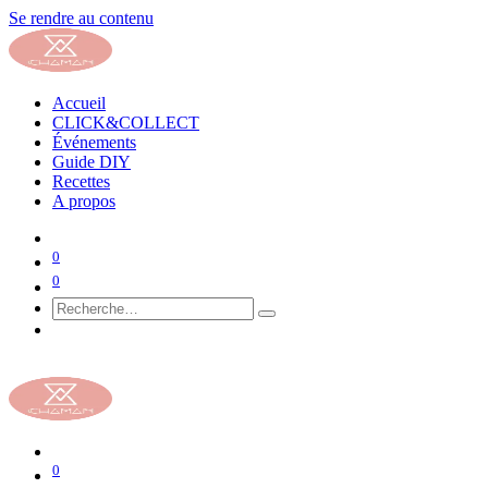
Se rendre au contenu
Accueil
CLICK&COLLECT
Événements
Guide DIY
Recettes
A propos
0
0
0