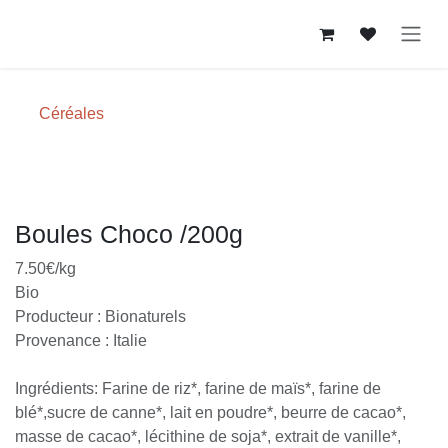
Se rendre au contenu
Céréales
Boules Choco /200g
7.50€/kg
Bio
Producteur : Bionaturels
Provenance : Italie
Ingrédients: Farine de riz*, farine de maïs*, farine de
blé*,sucre de canne*, lait en poudre*, beurre de cacao*,
masse de cacao*, lécithine de soja*, extrait de vanille*,