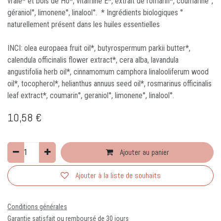
vraie* et bois de Ho*, vitamine E*, extrait de romarin*, coumarine°,
géraniol°, limonene°, linalool°. * Ingrédients biologiques °
naturellement présent dans les huiles essentielles
INCI: olea europaea fruit oil*, butyrospermum parkii butter*,
calendula officinalis flower extract*, cera alba, lavandula
angustifolia herb oil*, cinnamomum camphora linalooliferum wood
oil*, tocopherol*, helianthus annuus seed oil*, rosmarinus officinalis
leaf extract*, coumarin°, geraniol°, limonene°, linalool°.
10,58
€
Ajouter au panier
Ajouter à la liste de souhaits
Conditions générales
Garantie satisfait ou remboursé de 30 jours