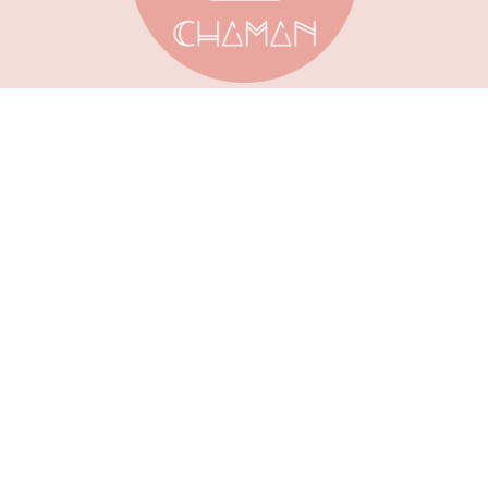
Accueil
À propos
Contact
CHAMAN SRL - Rue Patenier, 60 - 5000 Namur
0496 45 60 36 -
chaman.namur@gmail.com
Mardi - Vendredi 10h30-18h30
Samedi 9h-18h30
TVA BE0771 725 565