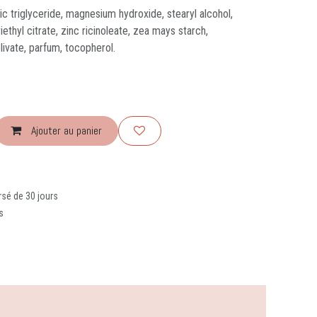
ric triglyceride, magnesium hydroxide, stearyl alcohol,
iethyl citrate, zinc ricinoleate, zea mays starch,
olivate, parfum, tocopherol.
Ajouter au panier
rsé de 30 jours
s