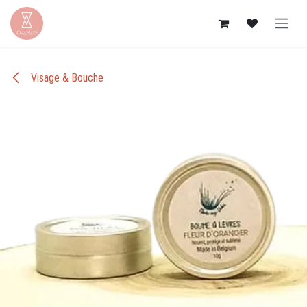
Se rendre au contenu
Visage & Bouche