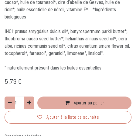
cacao*, huile de tournesol*, cire d’abeille de Gesves, huile de
ricin*, huile essentielle de néroli, vitamine E*. *Ingrédients
biologiques
INCI: prunus amygdalus dulcis oil*, butyrospermum parkii butter*,
theobroma cacao seed butter*, helianthus annuus seed oil*, cera
alba, ricinus communis seed oil*, citrus aurantium amara flower oil,
tocopherol*, farnesol°, geraniol°, limonene°, linalool°.
° naturellement présent dans les huiles essentielles
5,79
€
Ajouter au panier
Ajouter à la liste de souhaits