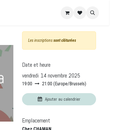
e DIY
Recettes
A propos
Les inscriptions
sont clôturées
Date et heure
a
vendredi 14 novembre 2025
19:00
21:00
(
Europe/Brussels
)
Ajouter au calendrier
Emplacement
Chez CHAMAN