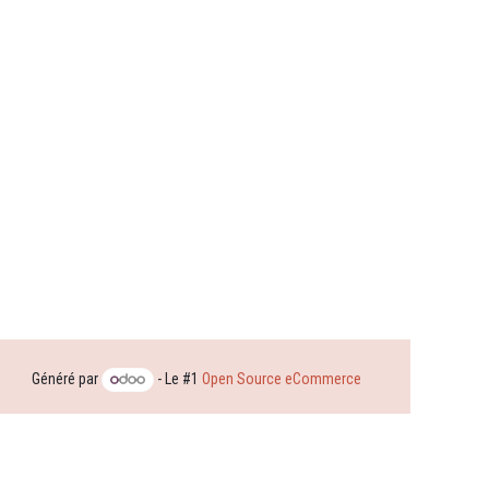
Généré par
- Le #1
Open Source eCommerce